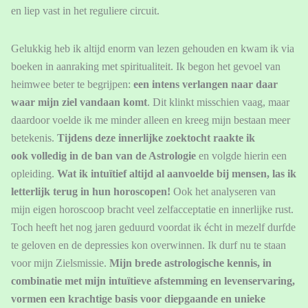
en liep vast in het reguliere circuit.
Gelukkig heb ik altijd enorm van lezen gehouden en kwam ik via
boeken in aanraking met spiritualiteit. Ik begon het gevoel van
heimwee beter te begrijpen:
een intens verlangen naar daar
waar mijn ziel vandaan komt
. Dit klinkt misschien vaag, maar
daardoor voelde ik me minder alleen en kreeg mijn bestaan meer
betekenis.
Tijdens deze innerlijke zoektocht raakte ik
ook
volledig in de ban van de Astrologie
en volgde hierin een
opleiding.
Wat ik intuïtief altijd al aanvoelde bij mensen, las ik
letterlijk terug in hun horoscopen!
Ook het analyseren van
mijn eigen horoscoop bracht veel zelfacceptatie en innerlijke rust.
Toch heeft het nog jaren geduurd voordat ik écht in mezelf durfde
te geloven en de depressies kon overwinnen. Ik durf nu te staan
voor mijn Zielsmissie.
Mijn brede astrologische kennis, in
combinatie met mijn intuïtieve afstemming en levenservaring,
vormen een krachtige basis voor diepgaande en unieke