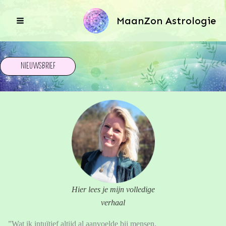
Ga
naar
MaanZon Astrologie
de
inhoud
NIEUWSBRIEF
Hier lees je mijn volledige
verhaal
”Wat ik intuïtief altijd al aanvoelde bij mensen,