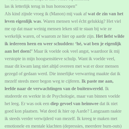
las ik letterlijk terug in hun horoscopen”
Als kind zijnde vroeg ik (Manon) mij vaak af
wat de zin van het
leven eigenlijk was
. Waren mensen wel écht gelukkig? Het viel
me op dat maar weinig mensen leken stil te staan bij wie ze
werkelijk waren, of waarom ze hier op aarde zijn.
Het liefst wilde
ik iedereen heen en weer schudden: ‘hé, wat ben je eigenlijk
aan het doen!’
Maar ik voelde ook veel angst, waardoor ik mij
verstopte in mijn hoogsensitieve schulp. Want ik voelde veel,
maar dit kwam lang niet altijd overeen met wat er door mensen
gezegd of gedaan werd. Die innerlijke verwarring maakte dat ik
mezelf steeds meer begon weg te cijferen.
Ik paste me aan,
leefde naar de verwachtingen van de buitenwereld
. Ik
studeerde en werkte in de Psychologie, maar van binnen voelde
het leeg. Er was ook een
diep gevoel van heimwee
dat ik niet
goed kon plaatsen. Wat deed ik hier op Aarde? Langzaam raakte
ik steeds verder verwijderd van mezelf. Ik kreeg te maken met
emotionele en mentale klachten (depressies, meerdere burn-outs)