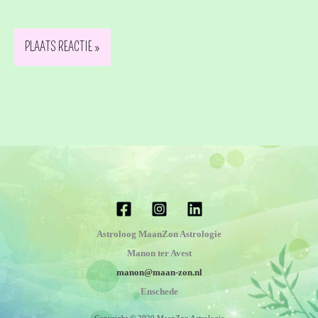
Astroloog MaanZon Astrologie
Manon ter Avest
manon@maan-zon.nl
Enschede